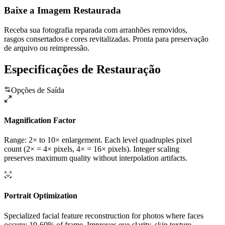
Baixe a Imagem Restaurada
Receba sua fotografia reparada com arranhões removidos,
rasgos consertados e cores revitalizadas. Pronta para preservação
de arquivo ou reimpressão.
Especificações de Restauração
Opções de Saída
Magnification Factor
Range: 2× to 10× enlargement. Each level quadruples pixel
count (2× = 4× pixels, 4× = 16× pixels). Integer scaling
preserves maximum quality without interpolation artifacts.
Portrait Optimization
Specialized facial feature reconstruction for photos where faces
occupy 10-60% of frame. Improves eye clarity, skin texture