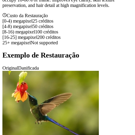
preservation, and hair detail at high magnification levels.
Custo da Restauração
[0-4)
megapixel
25 créditos
[4-8)
megapixel
50 créditos
[8-16)
megapixel
100 créditos
[16-25]
megapixel
200 créditos
25+
megapixel
Not supported
Exemplo de Restauração
Original
Danificada