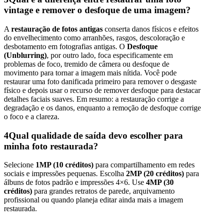
vintage e remover o desfoque de uma imagem?
A
restauração de fotos antigas
conserta danos físicos e efeitos
do envelhecimento como arranhões, rasgos, descoloração e
desbotamento em fotografias antigas. O
Desfoque
(Unblurring)
, por outro lado, foca especificamente em
problemas de foco, tremido de câmera ou desfoque de
movimento para tornar a imagem mais nítida. Você pode
restaurar uma foto danificada primeiro para remover o desgaste
físico e depois usar o recurso de remover desfoque para destacar
detalhes faciais suaves. Em resumo: a restauração corrige a
degradação e os danos, enquanto a remoção de desfoque corrige
o foco e a clareza.
4
Qual qualidade de saída devo escolher para
minha foto restaurada?
Selecione
1MP (10 créditos)
para compartilhamento em redes
sociais e impressões pequenas. Escolha
2MP (20 créditos)
para
álbuns de fotos padrão e impressões 4×6. Use
4MP (30
créditos)
para grandes retratos de parede, arquivamento
profissional ou quando planeja editar ainda mais a imagem
restaurada.