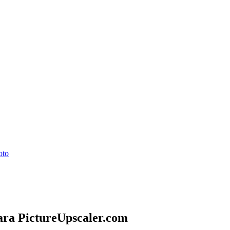
oto
para PictureUpscaler.com